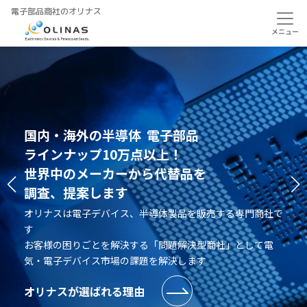
電子部品商社のオリナス
国内・海外の半導体 電子部品
EOL、入手困難、値上がり、納期遅延
半導体、電子部品の代替品を提案
ラインナップ10万点以上！
半導体・電子デバイス調達の悩みを
電気・電子デバイスの悩みを解決します
世界中のメーカーから代替品を
解決します
調査、提案します
オリナスは電子デバイス、半導体製品を販売する専門商社で
オリナスは電子デバイス、半導体製品を販売する専門商社で
す
オリナスは電子デバイス、半導体製品を販売する専門商社で
す
豊富な知識と製品ラインナップを活かし、調達の課題を解決
す
約10万アイテムの豊富な製品ラインナップと商社の知見を
します
お客様の困りごとを解決する「問題解決型商社」として電
活かし電気・電子デバイス市場の課題を解決します
気・電子デバイス市場の課題を解決します
オリナスが選ばれる理由
オリナスが選ばれる理由
オリナスが選ばれる理由